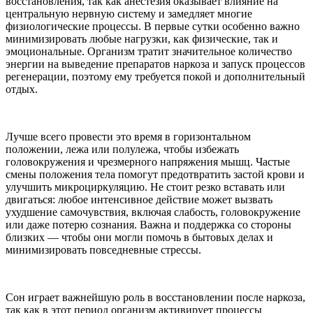
восстановления, так как анестезия оказывает влияние на
центральную нервную систему и замедляет многие
физиологические процессы. В первые сутки особенно важно
минимизировать любые нагрузки, как физические, так и
эмоциональные. Организм тратит значительное количество
энергии на выведение препаратов наркоза и запуск процессов
регенерации, поэтому ему требуется покой и дополнительный
отдых.
Лучше всего провести это время в горизонтальном
положении, лежа или полулежа, чтобы избежать
головокружения и чрезмерного напряжения мышц. Частые
смены положения тела помогут предотвратить застой крови и
улучшить микроциркуляцию. Не стоит резко вставать или
двигаться: любое интенсивное действие может вызвать
ухудшение самочувствия, включая слабость, головокружение
или даже потерю сознания. Важна и поддержка со стороны
близких — чтобы они могли помочь в бытовых делах и
минимизировать повседневные стрессы.
Сон играет важнейшую роль в восстановлении после наркоза,
так как в этот период организм активирует процессы