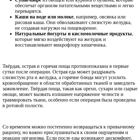
обеспечат организм питательными веществами и легко
переварятся.
Каши на воде или молоке
, например, овсянка или
рисовая каша. Они обволакивают слизистую желудка,
не создавая нагрузки на пищеварение.
Натуральные йогурты и кисломолочные продукты
,
которые мягко воздействуют на желудок и
восстанавливают микрофлору кишечника.
Твёрдая, острая и горячая пища противопоказана в первые
сутки после операции. Острая еда может раздражать
слизистую рта и желудка, а горячие блюда могут усилить
кровообращение в области обработанных тканей и замедлить
заживление. Твёрдая пища, такая как орехи, сухари или сырые
овощи, может вызвать излишнее напряжение челюсти и
травмировать ткани, особенно если операция была проведена
в ротовой полости.
Со временем можно постепенно возвращаться к привычному
рациону, но важно прислушиваться к своим ощущениям и
реакции организма. Если после еды возникают дискомфорт,