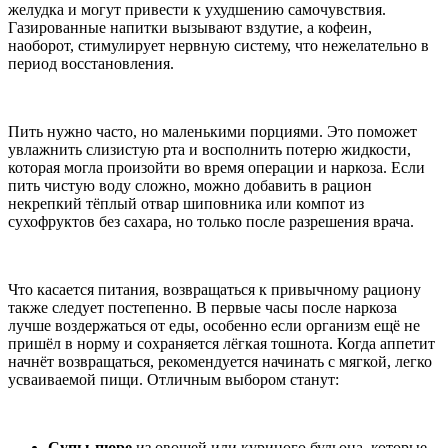
желудка и могут привести к ухудшению самочувствия.
Газированные напитки вызывают вздутие, а кофеин,
наоборот, стимулирует нервную систему, что нежелательно в
период восстановления.
Пить нужно часто, но маленькими порциями. Это поможет
увлажнить слизистую рта и восполнить потерю жидкости,
которая могла произойти во время операции и наркоза. Если
пить чистую воду сложно, можно добавить в рацион
некрепкий тёплый отвар шиповника или компот из
сухофруктов без сахара, но только после разрешения врача.
Что касается питания, возвращаться к привычному рациону
также следует постепенно. В первые часы после наркоза
лучше воздержаться от еды, особенно если организм ещё не
пришёл в норму и сохраняется лёгкая тошнота. Когда аппетит
начнёт возвращаться, рекомендуется начинать с мягкой, легко
усваиваемой пищи. Отличным выбором станут:
Супы-пюре
из овощей или куриного бульона, которые