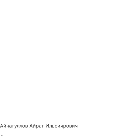
Айнатуллов Айрат Ильсиярович