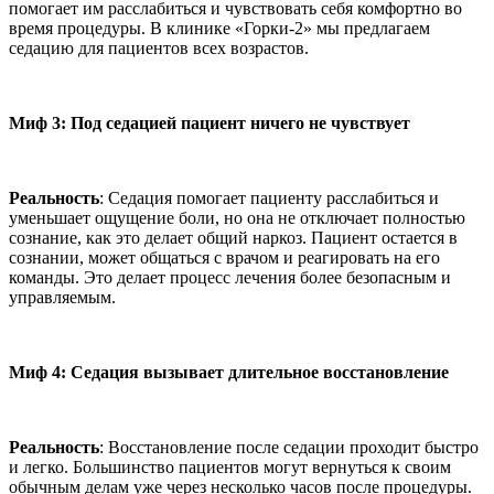
помогает им расслабиться и чувствовать себя комфортно во
время процедуры. В клинике «Горки-2» мы предлагаем
седацию для пациентов всех возрастов.
Миф 3: Под седацией пациент ничего не чувствует
Реальность
: Седация помогает пациенту расслабиться и
уменьшает ощущение боли, но она не отключает полностью
сознание, как это делает общий наркоз. Пациент остается в
сознании, может общаться с врачом и реагировать на его
команды. Это делает процесс лечения более безопасным и
управляемым.
Миф 4: Седация вызывает длительное восстановление
Реальность
: Восстановление после седации проходит быстро
и легко. Большинство пациентов могут вернуться к своим
обычным делам уже через несколько часов после процедуры.