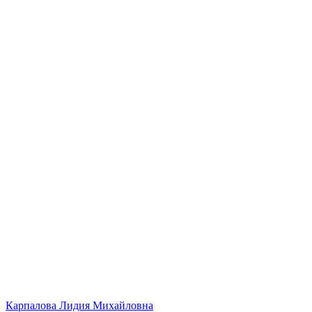
Карпалова Лидия Михайловна