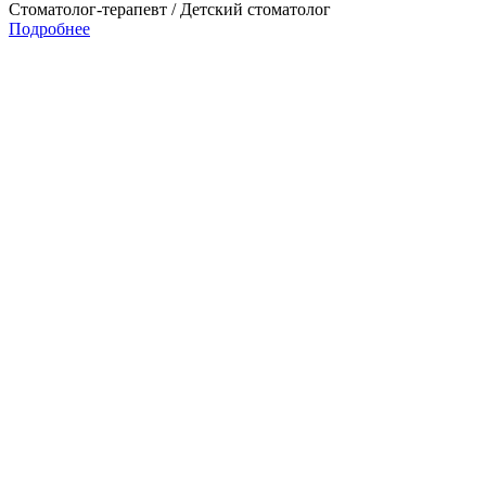
Стоматолог-терапевт / Детский стоматолог
Подробнее