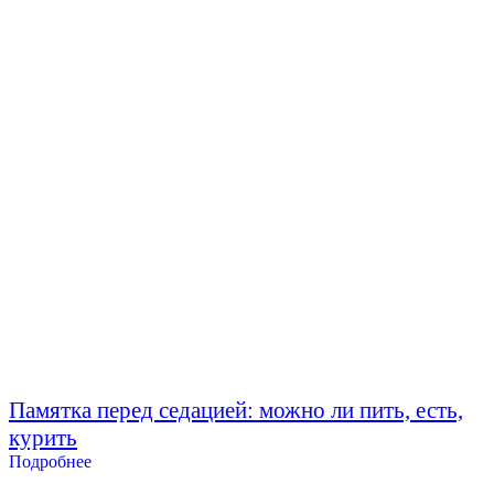
Памятка перед седацией: можно ли пить, есть,
курить
Подробнее