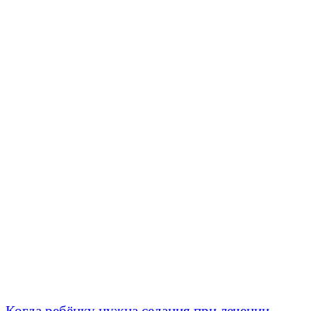
Когда ребёнку нужна седация при лечении